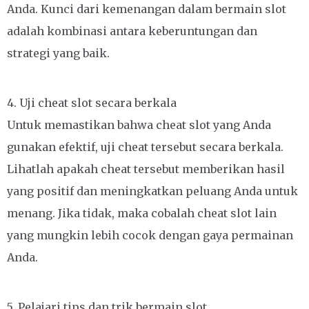
Anda. Kunci dari kemenangan dalam bermain slot
adalah kombinasi antara keberuntungan dan
strategi yang baik.
4. Uji cheat slot secara berkala
Untuk memastikan bahwa cheat slot yang Anda
gunakan efektif, uji cheat tersebut secara berkala.
Lihatlah apakah cheat tersebut memberikan hasil
yang positif dan meningkatkan peluang Anda untuk
menang. Jika tidak, maka cobalah cheat slot lain
yang mungkin lebih cocok dengan gaya permainan
Anda.
5. Pelajari tips dan trik bermain slot