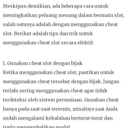
Meskipun demikian, ada beberapa cara untuk
meningkatkan peluang menang dalam bermain slot,
salah satunya adalah dengan menggunakan cheat
slot. Berikut adalah tips dan trik untuk
menggunakan cheat slot secara efektif:
1. Gunakan cheat slot dengan bijak
Ketika menggunakan cheat slot, pastikan untuk
menggunakan cheat tersebut dengan bijak. Jangan
terlalu sering menggunakan cheat agar tidak
terdeteksi oleh sistem permainan. Gunakan cheat
hanya pada saat-saat tertentu, misalnya saat Anda
sudah mengalami kekalahan berturut-turut dan
ingin mengembalikan modal.