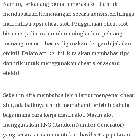
Namun, terkadang pemain merasa sulit untuk
mendapatkan kemenangan secara konsisten hingga
munculnya opsi cheat slot. Penggunaan cheat slot
bisa menjadi cara untuk meningkatkan peluang
menang, namun harus digunakan dengan bijak dan
efektif. Dalam artikel ini, kita akan membahas tips
dan trik untuk menggunakan cheat slot secara
efektif.
Sebelum kita membahas lebih lanjut mengenai cheat
slot, ada baiknya untuk memahami terlebih dahulu
bagaimana cara kerja mesin slot. Mesin slot
menggunakan RNG (Random Number Generator)
yang secara acak menentukan hasil setiap putaran.