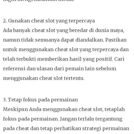
2. Gunakan cheat slot yang terpercaya
Ada banyak cheat slot yang beredar di dunia maya,
namun tidak semuanya dapat diandalkan. Pastikan
untuk menggunakan cheat slot yang terpercaya dan
telah terbukti memberikan hasil yang positif. Cari
referensi dan ulasan dari pemain lain sebelum
menggunakan cheat slot tertentu.
3. Tetap fokus pada permainan
Meskipun Anda menggunakan cheat slot, tetaplah
fokus pada permainan. Jangan terlalu tergantung
pada cheat dan tetap perhatikan strategi permainan