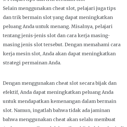
Selain menggunakan cheat slot, pelajari juga tips
dan trik bermain slot yang dapat meningkatkan
peluang Anda untuk menang. Misalnya, pelajari
tentang jenis-jenis slot dan cara kerja masing-
masing jenis slot tersebut. Dengan memahami cara
kerja mesin slot, Anda akan dapat meningkatkan
strategi permainan Anda.
Dengan menggunakan cheat slot secara bijak dan
efektif, Anda dapat meningkatkan peluang Anda
untuk mendapatkan kemenangan dalam bermain
slot. Namun, ingatlah bahwa tidak ada jaminan
bahwa menggunakan cheat akan selalu membuat