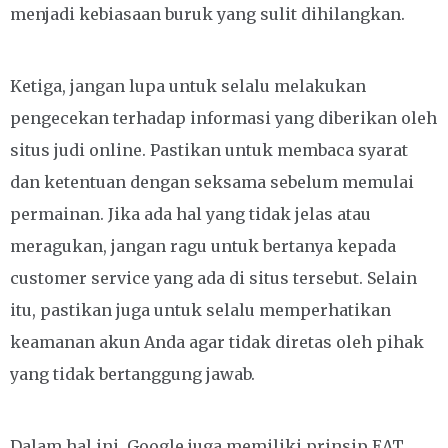
menjadi kebiasaan buruk yang sulit dihilangkan.
Ketiga, jangan lupa untuk selalu melakukan
pengecekan terhadap informasi yang diberikan oleh
situs judi online. Pastikan untuk membaca syarat
dan ketentuan dengan seksama sebelum memulai
permainan. Jika ada hal yang tidak jelas atau
meragukan, jangan ragu untuk bertanya kepada
customer service yang ada di situs tersebut. Selain
itu, pastikan juga untuk selalu memperhatikan
keamanan akun Anda agar tidak diretas oleh pihak
yang tidak bertanggung jawab.
Dalam hal ini, Google juga memiliki prinsip EAT