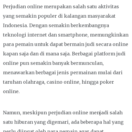
Perjudian online merupakan salah satu aktivitas
yang semakin populer di kalangan masyarakat
Indonesia. Dengan semakin berkembangnya
teknologi internet dan smartphone, memungkinkan
para pemain untuk dapat bermain judi secara online
kapan saja dan di mana saja. Berbagai platform judi
online pun semakin banyak bermunculan,
menawarkan berbagai jenis permainan mulai dari
taruhan olahraga, casino online, hingga poker
online.
Namun, meskipun perjudian online menjadi salah
satu hiburan yang digemari, ada beberapa hal yang
perlu diingat oleh para pemain agar dapat