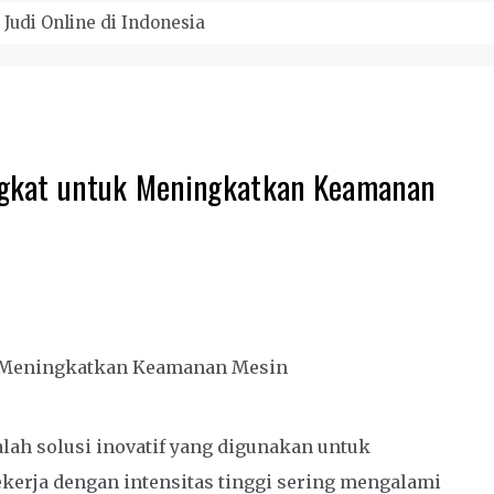
Mesin Slot: Langkah-langkah dan Sumber Bantuan
ngkat untuk Meningkatkan Keamanan
k Meningkatkan Keamanan Mesin
dalah solusi inovatif yang digunakan untuk
erja dengan intensitas tinggi sering mengalami